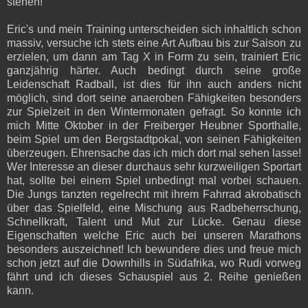
stehen!
Eric's und mein Training unterscheiden sich inhaltlich schon
massiv, versuche ich stets eine Art Aufbau bis zur Saison zu
erzielen, um dann am Tag X in Form zu sein, trainiert Eric
ganzjährig härter. Auch bedingt durch seine große
Leidenschaft Radball, ist dies für ihn auch anders nicht
möglich, sind dort seine anaeroben Fähigkeiten besonders
zur Spielzeit in den Wintermonaten gefragt. So konnte ich
mich Mitte Oktober in der Freiberger Heubner Sporthalle,
beim Spiel um den Bergstadtpokal, von seinen Fähigkeiten
überzeugen. Ehrensache das ich mich dort mal sehen lasse!
Wer Interesse an dieser durchaus sehr kurzweiligen Sportart
hat, sollte bei einem Spiel unbedingt mal vorbei schauen.
Die Jungs tanzten regelrecht mit ihrem Fahrrad akrobatisch
über das Spielfeld, eine Mischung aus Radbeherrschung,
Schnellkraft, Talent und Mut zur Lücke. Genau diese
Eigenschaften welche Eric auch bei unseren Marathons
besonders auszeichnet! Ich bewundere dies und freue mich
schon jetzt auf die Downhills in Südafrika, wo Rudi vorweg
fährt und ich dieses Schauspiel aus 2. Reihe genießen
kann.