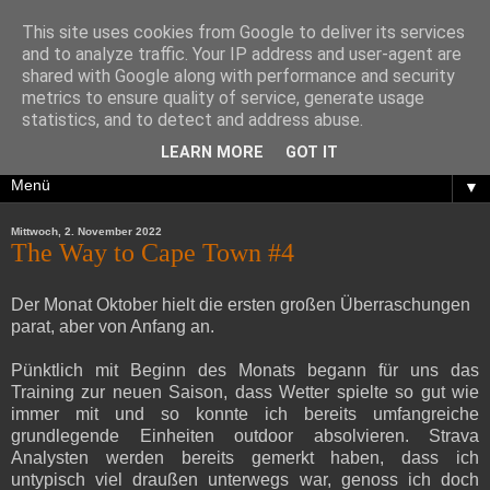
This site uses cookies from Google to deliver its services
and to analyze traffic. Your IP address and user-agent are
shared with Google along with performance and security
metrics to ensure quality of service, generate usage
statistics, and to detect and address abuse.
LEARN MORE
GOT IT
▼
Mittwoch, 2. November 2022
The Way to Cape Town #4
Der Monat Oktober hielt die ersten großen Überraschungen
parat, aber von Anfang an.
Pünktlich mit Beginn des Monats begann für uns das
Training zur neuen Saison, dass Wetter spielte so gut wie
immer mit und so konnte ich bereits umfangreiche
grundlegende Einheiten outdoor absolvieren. Strava
Analysten werden bereits gemerkt haben, dass ich
untypisch viel draußen unterwegs war, genoss ich doch