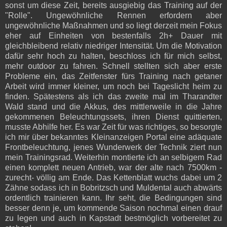
sonst um diese Zeit, bereits ausgiebig das Training auf der
"Rolle".
Ungewöhnliche Rennen erfordern aber
ungewöhnliche Maßnahmen und so liegt derzeit mein Fokus
eher auf Einheiten von bestenfalls 2h+ Dauer mit
gleichbleibend relativ niedriger Intensität. Um die Motivation
dafür sehr hoch zu halten, beschloss ich für mich selbst,
mehr outdoor zu fahren. Schnell stellten sich aber erste
Probleme ein, das Zeitfenster fürs Training nach getaner
Arbeit wird immer kleiner, um noch bei Tageslicht heim zu
finden. Spätestens als ich das zweite mal im Tharandter
Wald stand und die Akkus, des mittlerweile in die Jahre
gekommenen Beleuchtungssets, ihren Dienst quittierten,
musste Abhilfe her. Es war Zeit für was richtiges, so besorgte
ich mir über bekanntes Kleinanzeigen Portal eine adäquate
Frontbeleuchtung, jenes Wunderwerk der Technik ziert nun
mein Trainingsrad. Weiterhin montierte ich an selbigem Rad
einen komplett neuen Antrieb, war der alte nach 7500km -
zurecht- völlig am Ende. Das Kettenblatt wuchs dabei um 2
Zähne sodass ich in Bobritzsch und Muldental auch abwärts
ordentlich trainieren kann. Ihr seht, die Bedingungen sind
besser denn je, um kommende Saison nochmal einen drauf
zu legen und auch in Kapstadt bestmöglich vorbereitet zu