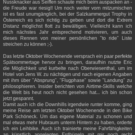
Nussknacker aus Seiffen schaute mich beim auspacken an -
die Freude war riesig!! Um noch weiter vorn mitzumischen
ist es fast unumgänglich, bei der Salzkammergut Trophy in
Österreich es sich richtig zu geben und dort die Extrem
Distanz möglichst flott zu bewältigen. Vielleicht kann ich
mich nächstes Jahr entsprechend motivieren, um auch
dieses Rennen von meiner persönlichen "to ride" Liste
streichen zu können ;-).
Das letzte Oktober Wochenende versprach ein paar perfekte
Spätsommertage hervor zu bringen, daraufhin nutzte Eric
die Möglichkeit und kurbelte nach Oberwiesenthal, um im
Hotel von Jens W. zu nächtigen und nach eigenen Angaben
mit ihm über "Absprung", "Flugphase" sowie "Landung" zu
philosophieren. Insider berichten von Airtime-Skills welche
die Welt bis heut noch nicht gesehen hat... ich bin schon
jetzt gespannt.
Damit auch ich die Downhills irgendwie runter komme, ging
meine Reise am letzten Oktober Wochenende in den Bike
Park Schöneck. Um das eigene Material zu schonen und
mal etwas mehr Hubraum unterm Hintern zu haben, orderte
ich ein Leihbike. Auch ich trainierte meine Fahrfähigkeiten
an künstlich angelegten Erdhügeln mit mir noch recht