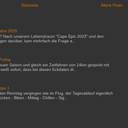
Startseite
Ältere Posts
Bahia 2025
en? Nach unserem Lebenstraum "Cape Epic 2023" und den
gen darüber, kam mehrfach die Frage a...
Prolog
euen Saison und gleich ein Zeitfahren von 14km gespickt mit
eiß sofort, dass bei diesen Eckdaten di...
appe 1
ten Renntag vergingen wie im Flug, der Tagesablauf eigentlich
ken - Biken - Mittag - Chillen - Sig...