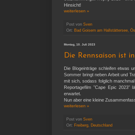
Hinsicht!
wei­ter­le­sen »
Post von
Sven
Ort:
Bad Goisern am Hallstättersee, Ös
Montag, 10. Juli 2023
Die Rennsaison ist i
Die Blogeinträge schleifen etwas un
Sommer bringt neben Arbeit und Tra
mit sich, sodass folglich manchma
Reportagefilm "Cape Epic 2023" lä
erwartet.
Nun aber eine kleine Zusammenfass
wei­ter­le­sen »
Post von
Sven
Ort:
Freiberg, Deutschland