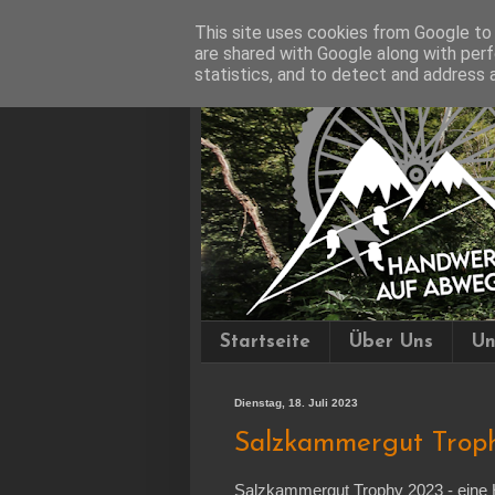
This site uses cookies from Google to d
are shared with Google along with perf
statistics, and to detect and address 
Startseite
Über Uns
Un
Dienstag, 18. Juli 2023
Salzkammergut Trop
Salzkammergut Trophy 2023 - eine H