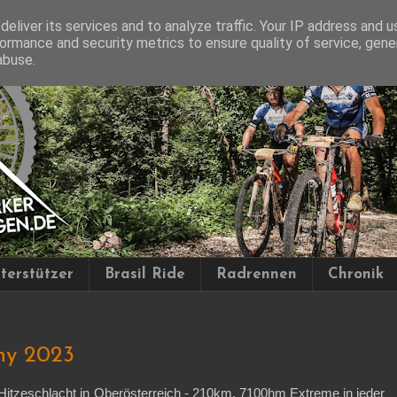
eliver its services and to analyze traffic. Your IP address and 
ormance and security metrics to ensure quality of service, gen
abuse.
terstützer
Brasil Ride
Radrennen
Chronik
hy 2023
itzeschlacht in Oberösterreich - 210km, 7100hm Extreme in jeder