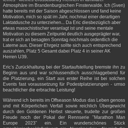
Atmosphäre im Brandenburgischen Finsterwalde. Ich (Sven)
hatte bereits mit der Saison abgeschlossen und fand keine
Motivation, mich so spät im Jahr, nochmal einer derartigen
Laktatdusche zu unterziehen... Da Eric diesbezüglich aber
etwas masochistischer veranlagt ist und seine mentale
Motivation zu diesem Zeitpunkt deutlich ausgeprägter war,
trat er sich an besagten Sonntag nochmals ordentlich die
Laterne aus. Dieser Ehrgeiz sollte sich auch entsprechend
auszahlen, Platz 5 Gesamt dabei Platz 4 in seiner AK
Herren U39.
Eric's Zurückhaltung bei der Startaufstellung bremste ihn zu
Beginn aus und war schlussendlich ausschlaggebend für
die Platzierung, ein Start aus erster Reihe ist bei solchen
Events fast voraussetzung für Podestplatzierungen - umso
beachtlicher die erbrachte Leistung!
Während ich bereits im Offseason Modus das Leben genoss
und mit Körperlichen Verfall sowie reichlich Übergewicht
durch den Goldenen Herbst steuerte, trudelte zur großen
Freude noch der Pokal der Rennserie "Marathon Man
Europe 2023" ein. Ein wunderschönes Stück