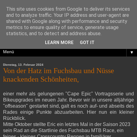
This site uses cookies from Google to deliver its services
and to analyze traffic. Your IP address and user-agent are
shared with Google along with performance and security
metrics to ensure quality of service, generate usage
statistics, and to detect and address abuse.
LEARN MORE
GOT IT
▼
Dienstag, 13. Februar 2024
Von der Hatz im Fuchsbau und Nüsse
knackenden Schönheiten,
einer mehr als gelungenen "Cape Epic" Vortragsserie und
Bikeupgrades im neuen Jahr. Bevor wir in unsere alljährige
"offseason" gestartet sind, galt es noch auf- und abseits des
Rades einige Punkte abzuarbeiten. Hier nun ein kleiner
Rückblick.
Mitte Oktober stellte Eric ein letztes Mal in der Saison 2023
sein Rad an die Startlinie des Fuchsbau MTB Race, ein
feines - kleines Crosscountry Rennen in familiärer