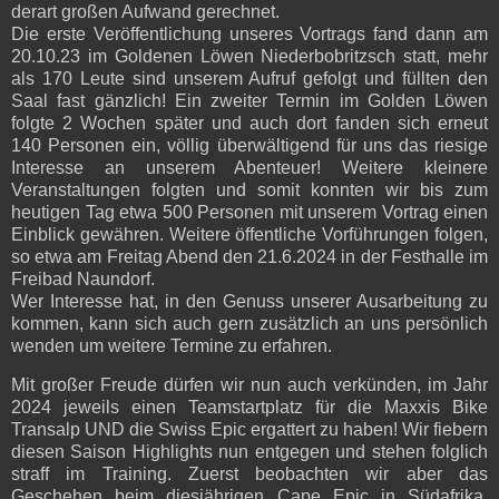
derart großen Aufwand gerechnet.
Die erste Veröffentlichung unseres Vortrags fand dann am
20.10.23 im Goldenen Löwen Niederbobritzsch statt, mehr
als 170 Leute sind unserem Aufruf gefolgt und füllten den
Saal fast gänzlich! Ein zweiter Termin im Golden Löwen
folgte 2 Wochen später und auch dort fanden sich erneut
140 Personen ein, völlig überwältigend für uns das riesige
Interesse an unserem Abenteuer! Weitere kleinere
Veranstaltungen folgten und somit konnten wir bis zum
heutigen Tag etwa 500 Personen mit unserem Vortrag einen
Einblick gewähren. Weitere öffentliche Vorführungen folgen,
so etwa am Freitag Abend den 21.6.2024 in der Festhalle im
Freibad Naundorf.
Wer Interesse hat, in den Genuss unserer Ausarbeitung zu
kommen, kann sich auch gern zusätzlich an uns persönlich
wenden um weitere Termine zu erfahren.
Mit großer Freude dürfen wir nun auch verkünden, im Jahr
2024 jeweils einen Teamstartplatz für die Maxxis Bike
Transalp UND die Swiss Epic ergattert zu haben! Wir fiebern
diesen Saison Highlights nun entgegen und stehen folglich
straff im Training. Zuerst beobachten wir aber das
Geschehen beim diesjährigen Cape Epic in Südafrika,