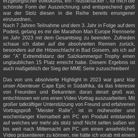
erzgebirgischer Volkskunst, ein - Nussknacker -, für mich die
schönste Form der Auszeichnung und entsprechend groß
war der Stolz diesen in die Reihe bereits errungener
einzuordnen.
Nach 7 Jahren Teilnahme und dem 3. Jahr in Folge auf dem
Podest, gelang es mir die Marathon Man Europe Rennserie
im Jahr 2023 mit dem Gesamtsieg zu beenden. Zufrieden
schaue ich dabei auf die absolvierten Rennen zurück,
besonders auf die Hitzeschlacht in Bad Goisern, als ich auf
der "A" Extremdistanz der Salzkammergut Trophy einen
unglaublichen 15 Platz erreicht habe. Diesem Ergebnis ist
auch maßgeblich der Sieg der MME Serie zuzuschreiben!
Das von uns absolvierte Highlight in 2023 war ganz klar
unser Abenteuer Cape Epic in Südafrika, da das Interesse
von Freunden und Bekannten daran derart groß war,
entschlossen wir uns einen Video Vortrag auszuarbeiten. Mit
großer tatkräftiger Unterstützung von Freund und erfahrenen
Vortragsprofi "Meister Ralle", ist in mühevoller und
wochenlanger Kleinarbeit am PC ein Produkt entstanden
auf welches wir mehr als stolz sind! Nicht selten saßen wir
bis weit nach Mitternacht am PC um einen ansehnliches
Video präsentieren zu können, nie hätte ich vorab mit einem