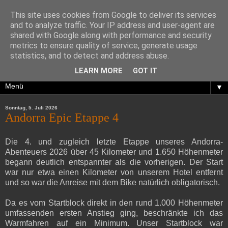
This site uses cookies from Google to deliver its services
and to analyze traffic. Your IP address and user-agent are
shared with Google along with performance and security
metrics to ensure quality of service, generate usage
statistics, and to detect and address abuse.
LEARN MORE
GOT IT
▼
Sonntag, 5. Juli 2026
Andorra Epic Etappe 4
Die 4. und zugleich letzte Etappe unseres Andorra-
Abenteuers 2026 über 45 Kilometer und 1.650 Höhenmeter
begann deutlich entspannter als die vorherigen. Der Start
war nur etwa einen Kilometer von unserem Hotel entfernt
und so war die Anreise mit dem Bike natürlich obligatorisch.
Da es vom Startblock direkt in den rund 1.000 Höhenmeter
umfassenden ersten Anstieg ging, beschränkte ich das
Warmfahren auf ein Minimum. Unser Startblock war