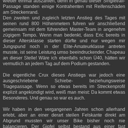
wieder einmal auszahlen, denn in genau dieser Singletrail-
Passage standen einige Kontrahenten mit Reifenschäden
am Streckenrand.
Den zweiten und zugleich letzten Anstieg des Tages mit
seinen rund 800 Höhenmetern fuhren wir anschließend
gemeinsam mit dem führenden Master-Team in angenehm
zügigem Tempo. Wenn man bedenkt, dass Eric bereits in
dieser Altersklasse starten dürfte und nur wegen mir
Jungspund noch in der Elite-Amateurklasse antreten
musste, ist seine Leistung umso beeindruckender. Chapeau
an dieser Stelle! Wäre ich ebenfalls schon Ü40, hätten wir
vermutlich an jedem Tag auf dem Podium gestanden.
Die eigentliche Crux dieses Anstiegs war jedoch eine
ausgeschriebene Schiebe- beziehungsweise
Tragepassage. Wenn so etwas bereits im Streckenprofil
explizit angekündigt wird, weiß man meist: Da kommt etwas
Besonderes. Und genau so war es auch.
Wir haben in den vergangenen Jahren schon allerhand
erlebt, aber an einer derart steilen Felskante direkt am
Abgrund mussten wir unser Bike bisher noch nie
balancieren. Der Gipfel selbst bestand aus einer fast